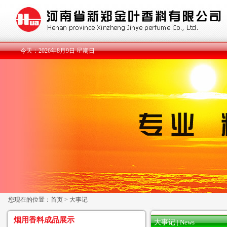
今天：2026年8月9日 星期日
樱桃提取物
香气特征：酸甜果香、甜樱
桃香。 烟用效果：降刺掩
杂、湿润烟...
香荚兰提取物
香气特征：奶甜香，香荚兰
特征香。 烟用效果：协调烟
您现在的位置：
首页
>
大事记
香，改善...
烟用香料成品展示
甜橙提取物
大事记
| News