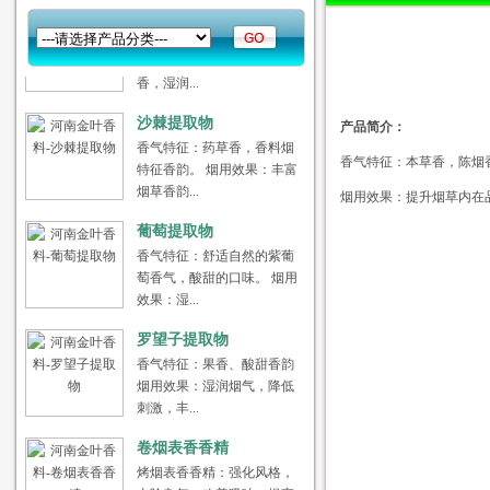
香气特征：舒适的果香、甜
橙香。 烟用效果：增进果甜
香，湿润...
沙棘提取物
香气特征：药草香，香料烟
产品简介：
特征香韵。 烟用效果：丰富
香气特征：本草香，陈烟香
烟草香韵...
烟用效果：提升烟草内在
葡萄提取物
香气特征：舒适自然的紫葡
萄香气，酸甜的口味。 烟用
效果：湿...
罗望子提取物
香气特征：果香、酸甜香韵
烟用效果：湿润烟气，降低
刺激，丰...
卷烟表香香精
烤烟表香香精：强化风格，
去除杂气，改善吸味，提高
香气质...