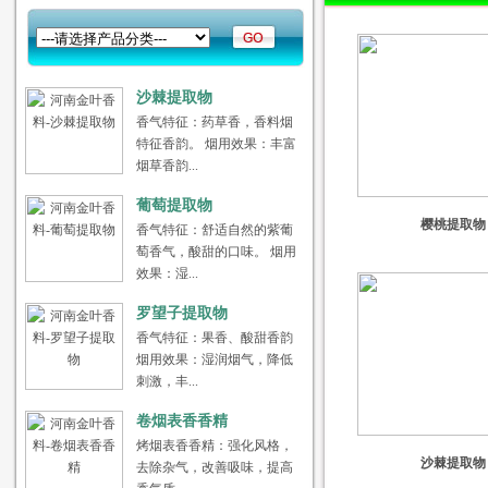
橙香。 烟用效果：增进果甜
香，湿润...
沙棘提取物
香气特征：药草香，香料烟
特征香韵。 烟用效果：丰富
烟草香韵...
葡萄提取物
香气特征：舒适自然的紫葡
萄香气，酸甜的口味。 烟用
樱桃提取物
效果：湿...
罗望子提取物
香气特征：果香、酸甜香韵
烟用效果：湿润烟气，降低
刺激，丰...
卷烟表香香精
烤烟表香香精：强化风格，
去除杂气，改善吸味，提高
香气质...
沙棘提取物