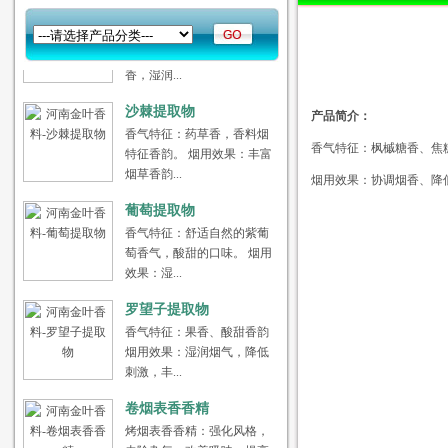
香气特征：舒适的果香、甜
橙香。 烟用效果：增进果甜
香，湿润...
沙棘提取物
香气特征：药草香，香料烟
产品简介：
特征香韵。 烟用效果：丰富
烟草香韵...
香气特征：枫槭糖香、焦
烟用效果：协调烟香、降
葡萄提取物
香气特征：舒适自然的紫葡
萄香气，酸甜的口味。 烟用
效果：湿...
罗望子提取物
香气特征：果香、酸甜香韵
烟用效果：湿润烟气，降低
刺激，丰...
卷烟表香香精
烤烟表香香精：强化风格，
去除杂气，改善吸味，提高
香气质...