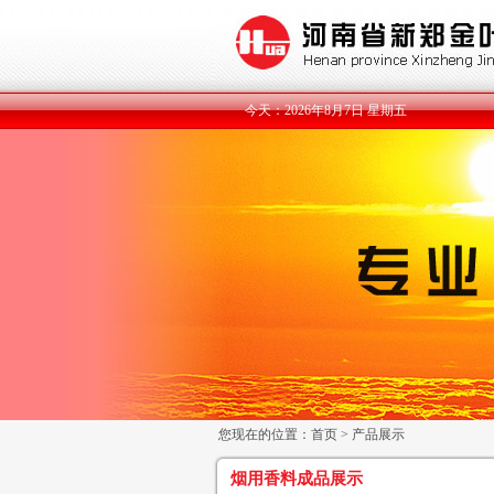
今天：2026年8月7日 星期五
樱桃提取物
香气特征：酸甜果香、甜
桃香。 烟用效果：降刺掩
杂、湿润烟...
香荚兰提取物
香气特征：奶甜香，香荚
您现在的位置：
首页
>
产品展示
特征香。 烟用效果：协调
香，改善...
烟用香料成品展示