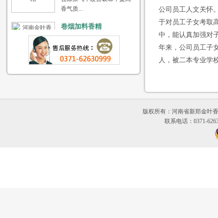
公司员工人文关怀
卷烟加料香精
于对员工子女考取
低次烟叶处理料：减少杂气
中，能认真加强对
和刺激性，改善余味，提高
香气质...
年来，公司员工子女
人，被二本专业学校
功能型香基
烟香增效剂 棕色透明液体，
采用烟草潜香物质及天...
缬草根提取物
版权所有：河南省新郑金叶香料
联系电话：0371-62630
香气特征：药草香、缬草特
征香。 烟用效果：掩盖杂
气，改善烟...
橡木提取物
香气特征：本草香，陈烟香
韵。 烟用效果：提升烟草内
在品质，...
天然果酸