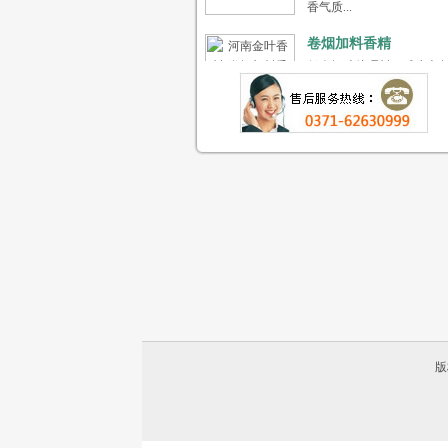
卷烟加料香精
低次烟叶处理料：减少杂
和刺激性，改善余味，提
香气质...
功能型香基
烟香增效剂 棕色透明液体
采用烟草潜香物质及天...
缬草根提取物
香气特征：药草香、缬草
征香。 烟用效果：掩盖杂
气，改善烟...
橡木提取物
香气特征：本草香，陈烟
韵。 烟用效果：提升烟草
版
在品质，...
天然果酸
香气特征：果甜香，清甜