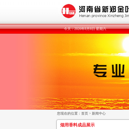
今天：2026年8月8日 星期六
樱桃提取物
香气特征：酸甜果香、甜
桃香。 烟用效果：降刺掩
杂、湿润烟...
香荚兰提取物
香气特征：奶甜香，香荚
特征香。 烟用效果：协调
香，改善...
您现在的位置：
首页
>
新闻中心
甜橙提取物
烟用香料成品展示
香气特征：舒适的果香、