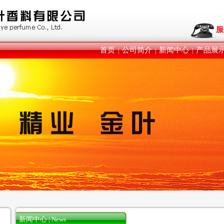
服
首页
公司简介
新闻中心
产品展
|
|
|
樱
兰
烟
新闻中心
| News
甜