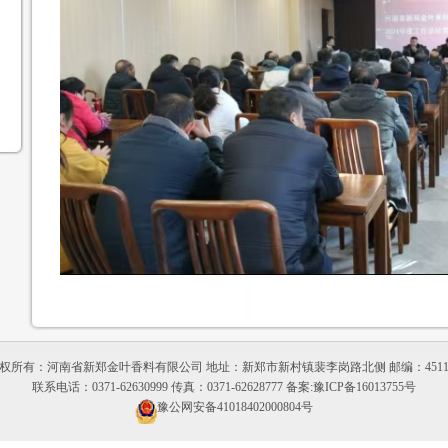
气
高
，
特
香
内
权所有：河南省新郑金叶香料有限公司 地址：新郑市新村镇裴李岗路北侧 邮编：4511
联系电话：0371-62630999 传真：0371-62628777 备案:
豫ICP备16013755号
豫公网安备41018402000804号
香